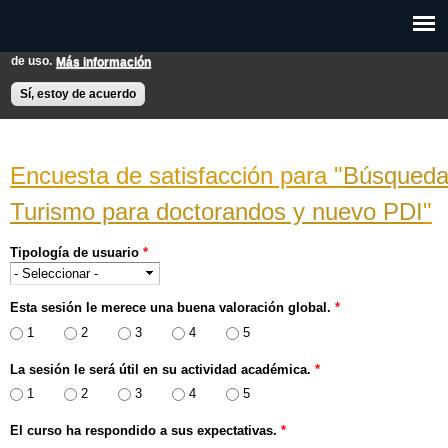
Pasar al
Esta web utiliza cookies para mejorar su experiencia de usuario.
contenido
Si continúas navegando entendemos que aceptas nuestras condiciones
principal
de uso.
Más información
EXPON@us.es
Contacto
Horarios
Ayuda
Sí, estoy de acuerdo
Búsqueda 
Turismo para doctorandos y nuevo PDI
Tipología de usuario
*
Esta sesión le merece una buena valoración global.
*
1
2
3
4
5
La sesión le será útil en su actividad académica.
*
1
2
3
4
5
El curso ha respondido a sus expectativas.
*