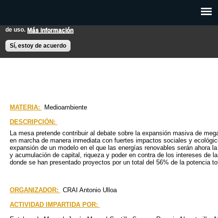
Pasar al
Esta web utiliza cookies para mejorar su experiencia de usuario.
contenido
Si continúas navegando entendemos que aceptas nuestras condiciones
principal
de uso.
Más información
EXPON@us.es
Contacto
Horarios
Ayuda
Sí, estoy de acuerdo
MATERIA:
Medioambiente
DESCRIPCIÓN:
La mesa pretende contribuir al debate sobre la expansión masiva de mega
en marcha de manera inmediata con fuertes impactos sociales y ecológicos
expansión de un modelo en el que las energías renovables serán ahora l
y acumulación de capital, riqueza y poder en contra de los intereses de l
donde se han presentado proyectos por un total del 56% de la potencia to
ORGANIZADOR:
CRAI Antonio Ulloa
ACTIVIDAD IMPARTIDA POR: