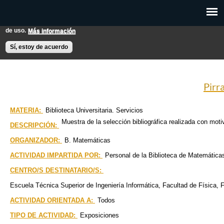
Pasar al
Esta web utiliza cookies para mejorar su experiencia de usuario.
contenido
Si continúas navegando entendemos que aceptas nuestras condiciones
principal
de uso.
Más información
EXPON@us.es
Contacto
Horarios
Ayuda
Sí, estoy de acuerdo
Pirra
MATERIA:
Biblioteca Universitaria. Servicios
Muestra de la selección bibliográfica realizada con mot
DESCRIPCIÓN:
ORGANIZADOR:
B. Matemáticas
ACTIVIDAD IMPARTIDA POR:
Personal de la Biblioteca de Matemática
CENTRO/S DESTINATARIO/S:
Escuela Técnica Superior de Ingeniería Informática
Facultad de Física
F
ACTIVIDAD ORIENTADA A:
Todos
TIPO DE ACTIVIDAD:
Exposiciones