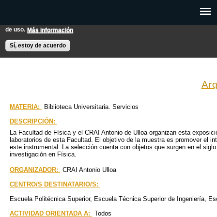
Pasar al
Esta web utiliza cookies para mejorar su experiencia de usuario.
contenido
Si continúas navegando entendemos que aceptas nuestras condiciones
principal
de uso.
Más información
EXPON@us.es
Contacto
Horarios
Ayuda
Sí, estoy de acuerdo
Arq
MATERIA:
Biblioteca Universitaria. Servicios
DESCRIPCIÓN:
La Facultad de Física y el CRAI Antonio de Ulloa organizan esta exposic
laboratorios de esta Facultad. El objetivo de la muestra es promover el in
este instrumental. La selección cuenta con objetos que surgen en el siglo 
investigación en Física.
ORGANIZADOR:
CRAI Antonio Ulloa
CENTRO/S DESTINATARIO/S:
Escuela Politécnica Superior
Escuela Técnica Superior de Ingeniería
Esc
ACTIVIDAD ORIENTADA A:
Todos