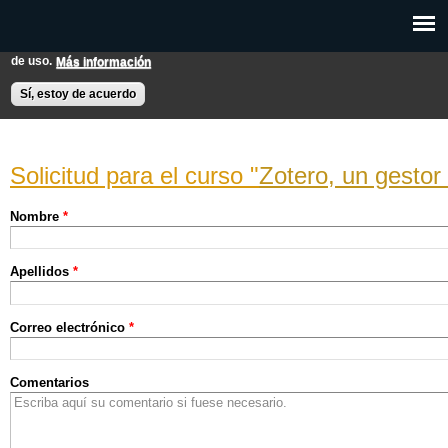
Pasar al
Esta web utiliza cookies para mejorar su experiencia de usuario.
contenido
Si continúas navegando entendemos que aceptas nuestras condiciones
principal
de uso.
Más información
EXPON@us.es
Contacto
Horarios
Ayuda
Sí, estoy de acuerdo
Zotero, un gestor 
Nombre
*
Apellidos
*
Correo electrónico
*
Comentarios