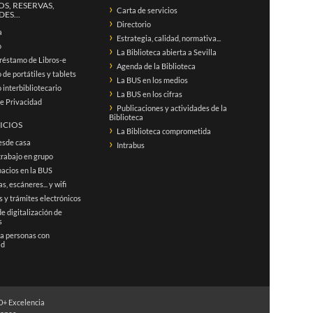
S, RESERVAS,
Carta de servicios
ES...
Directorio
a
Estrategia, calidad, normativa...
o
La Biblioteca abierta a Sevilla
réstamo de Libros-e
Agenda de la Biblioteca
de portátiles y tablets
La BUS en los medios
interbibliotecario
La BUS en los cifras
de Privacidad
Publicaciones y actividades de la
Biblioteca
ICIOS
La Biblioteca comprometida
esde casa
Intrabus
trabajo en grupo
acios en la BUS
s, escáneres... y wifi
 y trámites electrónicos
de digitalización de
s
 a personas con
ad