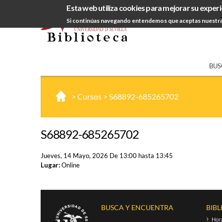
Esta web utiliza cookies para mejorar su experi
Si continúas navegando entendemos que aceptas nuestra
BUS
>
Cursos
>
S68892-685265702
S68892-685265702
Jueves, 14 Mayo, 2026
De
13:00
hasta
13:45
Lugar:
Online
BUSCA Y ENCUENTRA
BIBL
Hora