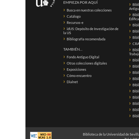
EMPIEZA POR AQUÍ
Bibl
Antigu
Busca en nuestras colecciones
Bibl
Catálogo
Edific
Recursos-e
Bibl
idUS: Depósito de Investigación de
Bibl
la US
Bibl
Bibliografía recomendada
CRAI
TAMBIÉN...
Bibl
Trabaj
Fondo Antiguo Digital
Bibl
Otras colecciones digitales
Bibl
Exposiciones
Bibl
Cómo encuentro
Bib
Dialnet
BIbl
Bibl
Bibl
Bibl
Bibl
Bibl
Biblioteca de la Universidad de Sevilla