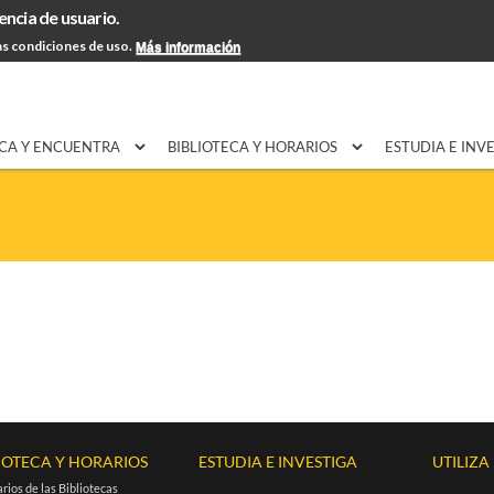
encia de usuario.
Pasar al
EXPON@us.es
Contacto
Horarios
Ayuda
contenido
s condiciones de uso.
Más información
principal
CA Y ENCUENTRA
BIBLIOTECA Y HORARIOS
ESTUDIA E INV
IOTECA Y HORARIOS
ESTUDIA E INVESTIGA
UTILIZA
rios de las Bibliotecas