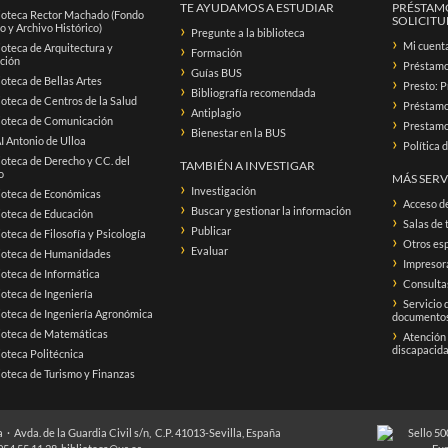
TE AYUDAMOS A ESTUDIAR
PRÉSTAMO
ioteca Rector Machado (Fondo
SOLICITUD
o y Archivo Histórico)
Pregunte a la biblioteca
Mi cuent
ioteca de Arquitectura y
Formación
ación
Préstam
Guías BUS
ioteca de Bellas Artes
Presto: P
Bibliografía recomendada
ioteca de Centros de la Salud
Préstamo 
Antiplagio
ioteca de Comunicación
Prestamo 
Bienestar en la BUS
 Antonio de Ulloa
Política 
ioteca de Derecho y CC. del
TAMBIÉN A INVESTIGAR
o
MÁS SERV
Investigación
ioteca de Económicas
Acceso d
Buscar y gestionar la información
ioteca de Educación
Salas de 
Publicar
ioteca de Filosofía y Psicología
Otros esp
Evaluar
lioteca de Humanidades
Impresora
ioteca de Informática
Consultas
ioteca de Ingeniería
Servicio 
ioteca de Ingeniería Agronómica
documento
ioteca de Matemáticas
Atención
discapacid
ioteca Politécnica
ioteca de Turismo y Finanzas
 · Avda. de la Guardia Civil s/n, C.P. 41013-Sevilla, España