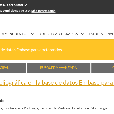
encia de usuario.
Pasar al
EXPON@us.es
Contacto
Horarios
Ayuda
contenido
s condiciones de uso.
Más información
principal
CA Y ENCUENTRA
BIBLIOTECA Y HORARIOS
ESTUDIA E INV
se de datos Embase para doctorandos
CIPAL
BÚSQUEDA AVANZADA
liográfica en la base de datos Embase par
ado
a, Fisioterapia y Podología
Facultad de Medicina
Facultad de Odontología