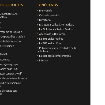
 LA BIBLIOTECA
CONÓCENOS
Bienvenida
S, RESERVAS,
Carta de servicios
ES...
Directorio
a
Estrategia, calidad, normativa...
o
La Biblioteca abierta a Sevilla
réstamo de Libros-e
Agenda de la Biblioteca
de portátiles y tablets
La BUS en los medios
interbibliotecario
La BUS en los cifras
de Privacidad
Publicaciones y actividades de la
Biblioteca
ICIOS
La Biblioteca comprometida
esde casa
Intrabus
trabajo en grupo
acios en la BUS
s, escáneres... y wifi
 y trámites electrónicos
de digitalización de
s
 a personas con
ad