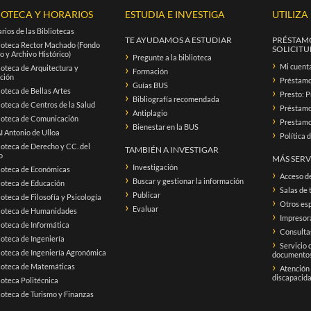
IOTECA Y HORARIOS
ESTUDIA E INVESTIGA
UTILIZA
rios de las Bibliotecas
TE AYUDAMOS A ESTUDIAR
PRÉSTAMO
ioteca Rector Machado (Fondo
SOLICITUD
o y Archivo Histórico)
Pregunte a la biblioteca
Mi cuent
ioteca de Arquitectura y
Formación
ación
Préstam
Guías BUS
ioteca de Bellas Artes
Presto: P
Bibliografía recomendada
ioteca de Centros de la Salud
Préstamo 
Antiplagio
ioteca de Comunicación
Prestamo 
Bienestar en la BUS
 Antonio de Ulloa
Política 
ioteca de Derecho y CC. del
TAMBIÉN A INVESTIGAR
o
MÁS SERV
Investigación
ioteca de Económicas
Acceso d
Buscar y gestionar la información
ioteca de Educación
Salas de 
Publicar
ioteca de Filosofía y Psicología
Otros esp
Evaluar
lioteca de Humanidades
Impresora
ioteca de Informática
Consultas
ioteca de Ingeniería
Servicio 
ioteca de Ingeniería Agronómica
documento
ioteca de Matemáticas
Atención
discapacid
ioteca Politécnica
ioteca de Turismo y Finanzas