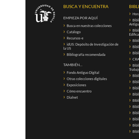
BUSCA Y ENCUENTRA
BIBL
Hora
EMPIEZA POR AQUÍ
Bibl
Antigu
Busca en nuestras colecciones
Bibl
Catálogo
Edific
Recursos-e
Bibl
idUS: Depósito de Investigación de
Bibl
la US
Bibl
Bibliografía recomendada
CRAI
TAMBIÉN...
Bibl
Trabaj
Fondo Antiguo Digital
Bibl
Otras colecciones digitales
Bibl
Exposiciones
Bibl
Cómo encuentro
Bib
Dialnet
BIbl
Bibl
Bibl
Bibl
Bibl
Bibl