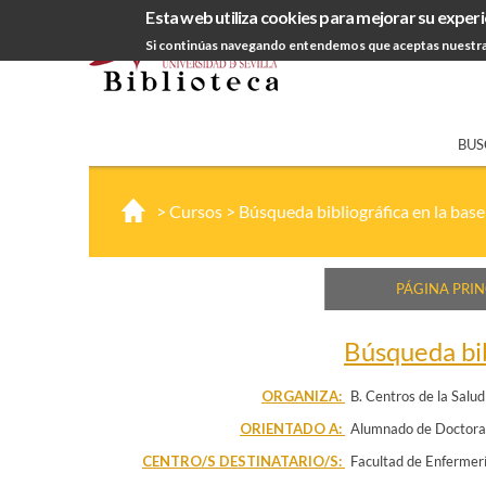
Esta web utiliza cookies para mejorar su experi
Si continúas navegando entendemos que aceptas nuestra
BUS
>
Cursos
>
Búsqueda bibliográfica en la ba
PÁGINA PRIN
Búsqueda bib
ORGANIZA:
B. Centros de la Salud
ORIENTADO A:
Alumnado de Doctor
CENTRO/S DESTINATARIO/S:
Facultad de Enfermerí