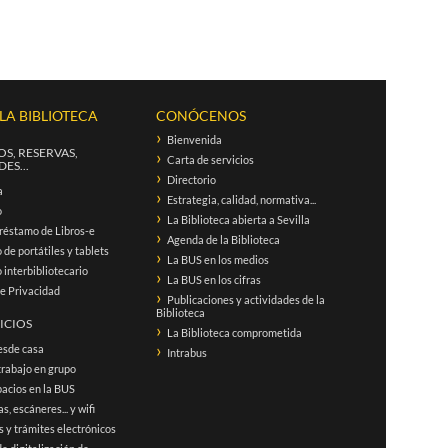
 LA BIBLIOTECA
CONÓCENOS
Bienvenida
S, RESERVAS,
Carta de servicios
ES...
Directorio
a
Estrategia, calidad, normativa...
o
La Biblioteca abierta a Sevilla
réstamo de Libros-e
Agenda de la Biblioteca
de portátiles y tablets
La BUS en los medios
interbibliotecario
La BUS en los cifras
de Privacidad
Publicaciones y actividades de la
Biblioteca
ICIOS
La Biblioteca comprometida
esde casa
Intrabus
trabajo en grupo
acios en la BUS
s, escáneres... y wifi
 y trámites electrónicos