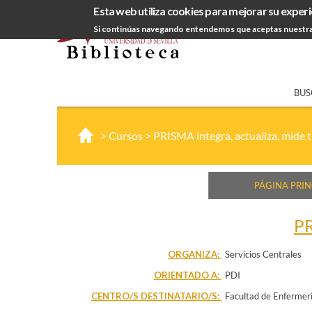
Esta web utiliza cookies para mejorar su experi
Si continúas navegando entendemos que aceptas nuestra
BUS
>
Cursos
>
PRISMA integra, actualiza, mide t
PÁGINA PRIN
PR
ORGANIZA:
Servicios Centrales
ORIENTADO A:
PDI
CENTRO/S DESTINATARIO/S:
Facultad de Enfermerí