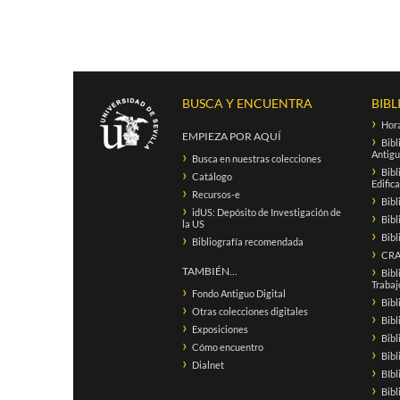
BUSCA Y ENCUENTRA
BIBL
Hora
EMPIEZA POR AQUÍ
Bibl
Antigu
Busca en nuestras colecciones
Bibl
Catálogo
Edific
Recursos-e
Bibl
idUS: Depósito de Investigación de
Bibl
la US
Bibl
Bibliografía recomendada
CRAI
TAMBIÉN...
Bibl
Trabaj
Fondo Antiguo Digital
Bibl
Otras colecciones digitales
Bibl
Exposiciones
Bibl
Cómo encuentro
Bib
Dialnet
BIbl
Bibl