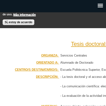
Pasar al
Esta web utiliza cookies para mejorar su experiencia de usuario.
contenido
Si continúas navegando entendemos que aceptas nuestras condiciones
principal
de uso.
Más información
EXPON@us.es
Contacto
Horarios
Ayuda
Sí, estoy de acuerdo
Tesis doctoral
PÁGINA PRINCIPAL
ORGANIZA:
Servicios Centrales
ORIENTADO A:
Alumnado de Doctorado
BÚSQUEDA AVANZADA
CENTRO/S DESTINATARIO/S:
Escuela Politécnica Superior
Esc
CALENDARIO
de Edificación
Escuela Técnica S
DESCRIPCIÓN:
- La tesis doctoral y el acceso ab
Facultad de Ciencias de la Educ
de Derecho
Facultad de Enfermer
- La comunicación científica: ele
Geografia e Historia
Facultad d
Turismo y Finanzas
- La evaluación de la actividad i