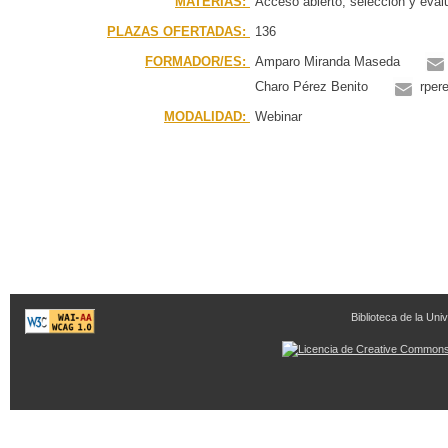
MATERIAS:
Acceso abierto, selección y eval
PLAZAS OFERTADAS:
136
FORMADOR/ES:
Amparo Miranda Maseda
Charo Pérez Benito
rper
MODALIDAD:
Webinar
Biblioteca de la Univ