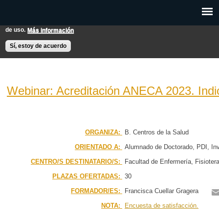
Pasar al
Esta web utiliza cookies para mejorar su experiencia de usuario.
contenido
Si continúas navegando entendemos que aceptas nuestras condiciones
principal
de uso.
Más información
EXPON@us.es
Contacto
Horarios
Ayuda
Sí, estoy de acuerdo
Webinar: Acreditación ANECA 2023. Indici
PÁGINA PRINCIPAL
BÚSQUEDA AVANZADA
ORGANIZA:
B. Centros de la Salud
ORIENTADO A:
Alumnado de Doctorado
PDI
In
CALENDARIO
CENTRO/S DESTINATARIO/S:
Facultad de Enfermería, Fisioter
PLAZAS OFERTADAS:
30
FORMADOR/ES:
Francisca Cuellar Gragera
NOTA:
Encuesta de satisfacción.