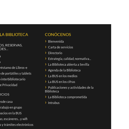
 LA BIBLIOTECA
CONÓCENOS
Bienvenida
S, RESERVAS,
Carta de servicios
ES...
Directorio
a
Estrategia, calidad, normativa...
o
La Biblioteca abierta a Sevilla
réstamo de Libros-e
Agenda de la Biblioteca
de portátiles y tablets
La BUS en los medios
interbibliotecario
La BUS en los cifras
de Privacidad
Publicaciones y actividades de la
Biblioteca
ICIOS
La Biblioteca comprometida
esde casa
Intrabus
trabajo en grupo
acios en la BUS
s, escáneres... y wifi
 y trámites electrónicos