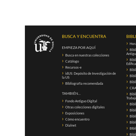
BUSCA Y ENCUENTRA
BIBL
Hora
EMPIEZA POR AQUÍ
Bibl
Antigu
Busca en nuestras colecciones
Bibl
Catálogo
Edific
Recursos-e
Bibl
idUS: Depósito de Investigación de
Bibl
la US
Bibl
Bibliografía recomendada
CRAI
TAMBIÉN...
Bibl
Trabaj
Fondo Antiguo Digital
Bibl
Otras colecciones digitales
Bibl
Exposiciones
Bibl
Cómo encuentro
Bib
Dialnet
BIbl
Bibl