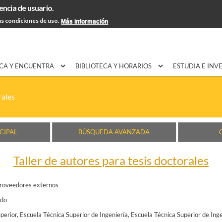
encia de usuario.
Pasar al
EXPON@us.es
Contacto
Horarios
Ayuda
contenido
s condiciones de uso.
Más información
principal
CA Y ENCUENTRA
BIBLIOTECA Y HORARIOS
ESTUDIA E INV
rales
CIPAL
BÚSQUEDA AVANZADA
Taller de autores para tesis doctorales
roveedores externos
ado
perior
Escuela Técnica Superior de Ingeniería
Escuela Técnica Superior de Ing