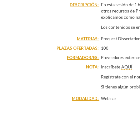
Edificación
Escuela Té
En esta sesión de 1
DESCRIPCIÓN:
Ciencias de la Educac
otros recursos de Pr
Facultad de Enfermerí
explicamos como nav
Historia
Facultad de
Otros
Los contenidos se e
MATERIAS:
Proquest Dissertation
PLAZAS OFERTADAS:
100
FORMADOR/ES:
Proveedores externo
Inscríbete
AQUÍ
NOTA:
Regístrate con el no
Si tienes algún pro
MODALIDAD:
Webinar