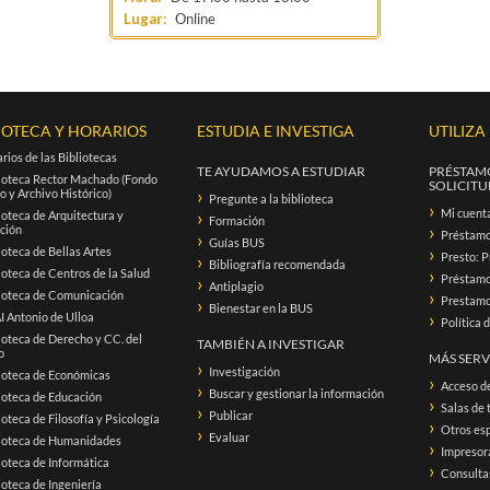
Lugar:
Online
IOTECA Y HORARIOS
ESTUDIA E INVESTIGA
UTILIZA
rios de las Bibliotecas
TE AYUDAMOS A ESTUDIAR
PRÉSTAMO
ioteca Rector Machado (Fondo
SOLICITUD
o y Archivo Histórico)
Pregunte a la biblioteca
Mi cuent
ioteca de Arquitectura y
Formación
ación
Préstam
Guías BUS
ioteca de Bellas Artes
Presto: P
Bibliografía recomendada
ioteca de Centros de la Salud
Préstamo 
Antiplagio
ioteca de Comunicación
Prestamo 
Bienestar en la BUS
 Antonio de Ulloa
Política 
ioteca de Derecho y CC. del
TAMBIÉN A INVESTIGAR
o
MÁS SERV
Investigación
ioteca de Económicas
Acceso d
Buscar y gestionar la información
ioteca de Educación
Salas de 
Publicar
ioteca de Filosofía y Psicología
Otros esp
Evaluar
lioteca de Humanidades
Impresora
ioteca de Informática
Consultas
ioteca de Ingeniería