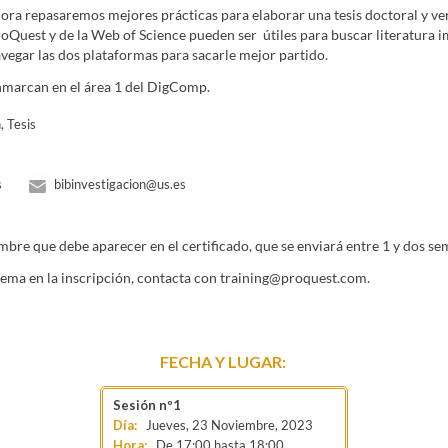
cnica Superior de Ingeniería Informática
Escuela Técnica Superior de Arquitec
 hora repasaremos mejores prácticas para elaborar una tesis doctoral y 
ión
Facultad de Ciencias del Trabajo
Facultad de Ciencias Económicas y Empre
oQuest y de la Web of Science pueden ser útiles para buscar literatura im
a, Fisioterapia y Podología
Facultad de Farmacia
Facultad de Filología
Faculta
egar las dos plataformas para sacarle mejor partido.
 Matemáticas
Facultad de Medicina
Facultad de Odontología
Facultad de Psico
nmarcan en el área 1 del DigComp.
, Tesis
s
bibinvestigacion@us.es
mbre que debe aparecer en el certificado, que se enviará entre 1 y dos s
blema en la inscripción, contacta con training@proquest.com.
FECHA Y LUGAR:
Jueves, 23 Noviembre, 2023
De
17:00
hasta
18:00