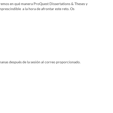
tura
Facultad de Bellas Artes
Facultad de Biología
Facultad de
veremos en qué manera ProQuest Dissertations & Theses y
sariales
Facultad de Comunicación
Facultad de Derecho
prescindible a la hora de afrontar este reto. Os
d de Filosofía
Facultad de Física
Facultad de Geografia e
logía
Facultad de Química
Facultad de Turismo y Finanzas
emanas después de la sesión al correo proporcionado.