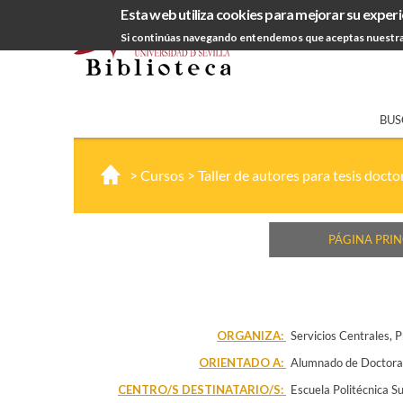
Esta web utiliza cookies para mejorar su experi
Si continúas navegando entendemos que aceptas nuestra
BUS
>
Cursos
>
Taller de autores para tesis docto
PÁGINA PRIN
ORGANIZA:
Servicios Centrales
P
ORIENTADO A:
Alumnado de Doctor
CENTRO/S DESTINATARIO/S:
Escuela Politécnica Su