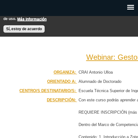
Pasar al
Esta web utiliza cookies para mejorar su experiencia de usuario.
contenido
Si continúas navegando entendemos que aceptas nuestras condiciones
principal
de uso.
Más información
EXPON@us.es
Contacto
Horarios
Ayuda
Sí, estoy de acuerdo
Webinar: Gestor
PÁGINA PRINCIPAL
ORGANIZA:
CRAI Antonio Ulloa
ORIENTADO A:
Alumnado de Doctorado
BÚSQUEDA AVANZADA
CENTRO/S DESTINATARIO/S:
Escuela Técnica Superior de Inge
CALENDARIO
Química
DESCRIPCIÓN:
Con este curso podrás aprender a 
REQUIERE INSCRIPCIÓN (más a
Dentro del Marco de Competencia
Contenido: 1. Introducción a Zote