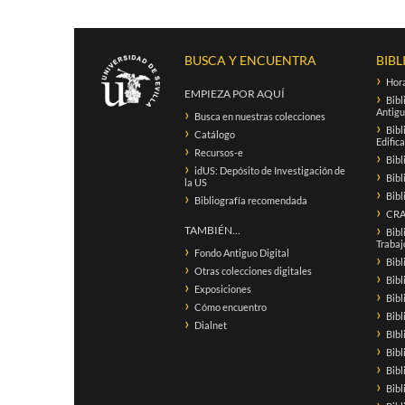
BUSCA Y ENCUENTRA
BIBL
Hora
EMPIEZA POR AQUÍ
Bibl
Antigu
Busca en nuestras colecciones
Bibl
Catálogo
Edific
Recursos-e
Bibl
idUS: Depósito de Investigación de
Bibl
la US
Bibl
Bibliografía recomendada
CRAI
TAMBIÉN...
Bibl
Trabaj
Fondo Antiguo Digital
Bibl
Otras colecciones digitales
Bibl
Exposiciones
Bibl
Cómo encuentro
Bib
Dialnet
BIbl
Bibl
Bibl
Bibl