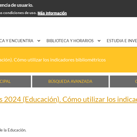
encia de usuario.
Pasar al
EXPON@us.es
Contacto
Horarios
Ayuda
contenido
s condiciones de uso.
Más información
principal
CA Y ENCUENTRA
BIBLIOTECA Y HORARIOS
ESTUDIA E INV
ción). Cómo utilizar los indicadores bibliométricos
CIPAL
BÚSQUEDA AVANZADA
s 2024 (Educación). Cómo utilizar los indic
de la Educación