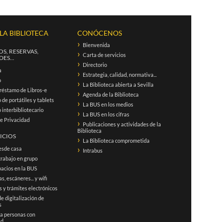
 LA BIBLIOTECA
CONÓCENOS
Bienvenida
S, RESERVAS,
Carta de servicios
ES...
Directorio
a
Estrategia, calidad, normativa...
o
La Biblioteca abierta a Sevilla
réstamo de Libros-e
Agenda de la Biblioteca
de portátiles y tablets
La BUS en los medios
interbibliotecario
La BUS en los cifras
de Privacidad
Publicaciones y actividades de la
Biblioteca
ICIOS
La Biblioteca comprometida
esde casa
Intrabus
trabajo en grupo
acios en la BUS
s, escáneres... y wifi
 y trámites electrónicos
de digitalización de
s
 a personas con
ad