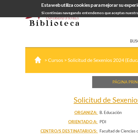
Esta web utiliza cookies para mejorar su experi
Si continúas navegando entendemos que aceptas nuestra
BUS
>
Cursos
>
Solicitud de Sexenios 2024 (Educa
PÁGINA PRIN
Solicitud de Sexenio
ORGANIZA:
B. Educación
ORIENTADO A:
PDI
CENTRO/S DESTINATARIO/S:
Facultad de Ciencias 