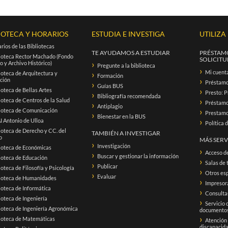
IOTECA Y HORARIOS
ESTUDIA E INVESTIGA
UTILIZA
rios de las Bibliotecas
TE AYUDAMOS A ESTUDIAR
PRÉSTAMO
ioteca Rector Machado (Fondo
SOLICITUD
o y Archivo Histórico)
Pregunte a la biblioteca
Mi cuent
ioteca de Arquitectura y
Formación
ación
Préstam
Guías BUS
ioteca de Bellas Artes
Presto: P
Bibliografía recomendada
ioteca de Centros de la Salud
Préstamo 
Antiplagio
ioteca de Comunicación
Prestamo 
Bienestar en la BUS
 Antonio de Ulloa
Política 
ioteca de Derecho y CC. del
TAMBIÉN A INVESTIGAR
o
MÁS SERV
Investigación
ioteca de Económicas
Acceso d
Buscar y gestionar la información
ioteca de Educación
Salas de 
Publicar
ioteca de Filosofía y Psicología
Otros esp
Evaluar
lioteca de Humanidades
Impresora
ioteca de Informática
Consultas
ioteca de Ingeniería
Servicio 
ioteca de Ingeniería Agronómica
documento
ioteca de Matemáticas
Atención
discapacid