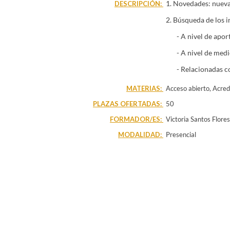
1. Novedades: nueva 
DESCRIPCIÓN:
2. Búsqueda de los i
- A nivel de apor
- A nivel de medio
- Relacionadas con l
MATERIAS:
Acceso abierto, Acredi
PLAZAS OFERTADAS:
50
FORMADOR/ES:
Victoria Santos Flores
MODALIDAD:
Presencial