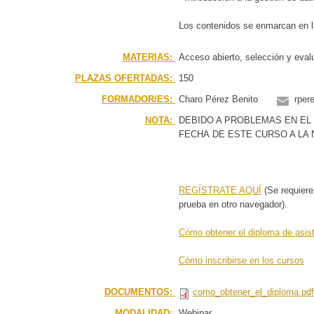
Los contenidos se enmarcan en l
MATERIAS:
Acceso abierto, selección y eval
PLAZAS OFERTADAS:
150
FORMADOR/ES:
Charo Pérez Benito
rper
NOTA:
DEBIDO A PROBLEMAS EN EL 
FECHA DE ESTE CURSO A LA N
REGÍSTRATE AQUÍ
(Se requiere
prueba en otro navegador).
Cómo obtener el diploma de asis
Cómo inscribirse en los cursos
DOCUMENTOS:
como_obtener_el_diploma.pdf
MODALIDAD:
Webinar