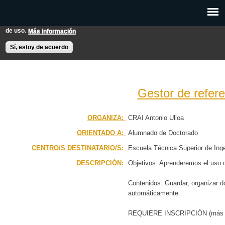
Pasar al
Esta web utiliza cookies para mejorar su experiencia de usuario.
contenido
Si continúas navegando entendemos que aceptas nuestras condiciones
principal
de uso.
Más información
EXPON@us.es
Contacto
Horarios
Ayuda
Sí, estoy de acuerdo
Gestor de refere
PÁGINA PRINCIPAL
ORGANIZA:
CRAI Antonio Ulloa
ORIENTADO A:
Alumnado de Doctorado
BÚSQUEDA AVANZADA
CENTRO/S DESTINATARIO/S:
Escuela Técnica Superior de Inge
CALENDARIO
Química
DESCRIPCIÓN:
Objetivos: Aprenderemos el uso d
Contenidos: Guardar, organizar do
automáticamente.
REQUIERE INSCRIPCIÓN (más a