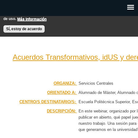
Pasar al
Esta web utiliza cookies para mejorar su experiencia de usuario.
contenido
Si continúas navegando entendemos que aceptas nuestras condiciones
principal
de uso.
Más información
EXPON@us.es
Contacto
Horarios
Ayuda
Sí, estoy de acuerdo
Acuerdos Transformativos, idUS y der
PÁGINA PRINCIPAL
BÚSQUEDA AVANZADA
ORGANIZA:
Servicios Centrales
ORIENTADO A:
Alumnado de Máster
Alumnado d
CALENDARIO
CENTRO/S DESTINATARIO/S:
Escuela Politécnica Superior
Esc
de Edificación
Escuela Técnica S
DESCRIPCIÓN:
En este webinar, organizado por 
Facultad de Ciencias de la Educ
publicar en abierto, qué papel j
de Derecho
Facultad de Enfermer
nuestro trabajo. Una sesión para 
Geografia e Historia
Facultad d
que generamos en la universidad
Turismo y Finanzas
Otros