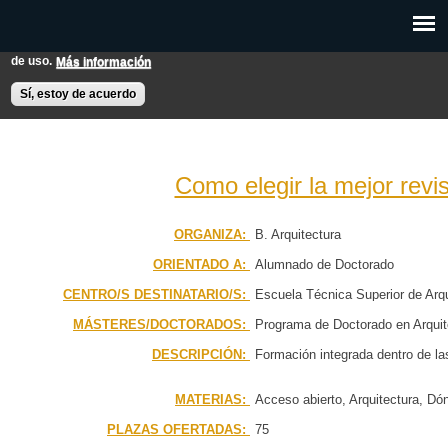
Pasar al
Esta web utiliza cookies para mejorar su experiencia de usuario.
contenido
Si continúas navegando entendemos que aceptas nuestras condiciones
principal
de uso.
Más información
EXPON@us.es
Contacto
Horarios
Ayuda
Sí, estoy de acuerdo
Como elegir la mejor revi
PÁGINA PRINCIPAL
ORGANIZA:
B. Arquitectura
ORIENTADO A:
Alumnado de Doctorado
BÚSQUEDA AVANZADA
CENTRO/S DESTINATARIO/S:
Escuela Técnica Superior de Arqu
CALENDARIO
MÁSTERES/DOCTORADOS:
Programa de Doctorado en Arquit
DESCRIPCIÓN:
Formación integrada dentro de la
MATERIAS:
Acceso abierto, Arquitectura, Dón
PLAZAS OFERTADAS:
75