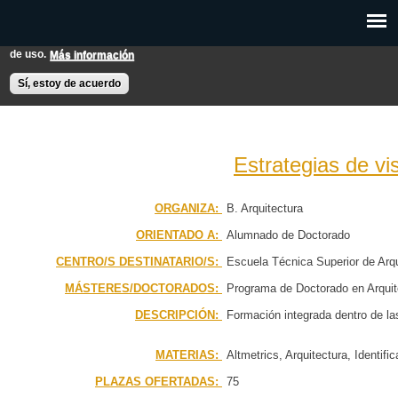
Pasar al
Esta web utiliza cookies para mejorar su experiencia de usuario.
contenido
Si continúas navegando entendemos que aceptas nuestras condiciones
principal
de uso.
Más información
EXPON@us.es
Contacto
Horarios
Ayuda
Sí, estoy de acuerdo
Estrategias de vi
PÁGINA PRINCIPAL
ORGANIZA:
B. Arquitectura
ORIENTADO A:
Alumnado de Doctorado
BÚSQUEDA AVANZADA
CENTRO/S DESTINATARIO/S:
Escuela Técnica Superior de Arqu
CALENDARIO
MÁSTERES/DOCTORADOS:
Programa de Doctorado en Arquit
DESCRIPCIÓN:
Formación integrada dentro de la
MATERIAS:
Altmetrics, Arquitectura, Identifi
PLAZAS OFERTADAS:
75