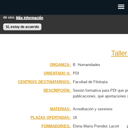
Pasar al
Esta web utiliza cookies para mejorar su experiencia de usuario.
contenido
Si continúas navegando entendemos que aceptas nuestras condiciones
principal
de uso.
Más información
EXPON@us.es
Contacto
Horarios
Ayuda
Sí, estoy de acuerdo
Talle
PÁGINA PRINCIPAL
ORGANIZA:
B. Humanidades
ORIENTADO A:
PDI
BÚSQUEDA AVANZADA
CENTRO/S DESTINATARIO/S:
Facultad de Filología
CALENDARIO
DESCRIPCIÓN:
Sesión formativa para PDI que pr
publicaciones, qué aportaciones 
MATERIAS:
Acreditación y sexenios
PLAZAS OFERTADAS:
18
FORMADOR/ES:
Elena María Prendes Lacort