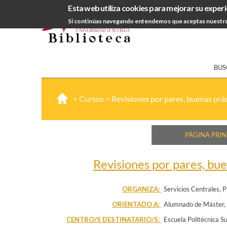
Esta web utiliza cookies para mejorar su experi
Si continúas navegando entendemos que aceptas nuestra
BUS
>
Cursos
>
Revisiones por pares, buenas pr
PÁGINA PRIN
Revisiones por pares, bu
ORGANIZA:
Servicios Centrales
P
ORIENTADO A:
Alumnado de Máster
CENTRO/S DESTINATARIO/S:
Escuela Politécnica Su