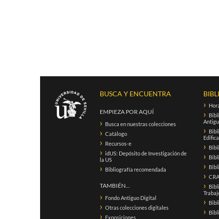
BUSCA Y ENCUENTRA
BIBL
Hora
EMPIEZA POR AQUÍ
Bibl
Antigu
Busca en nuestras colecciones
Bibl
Catálogo
Edific
Recursos-e
Bibl
idUS: Depósito de Investigación de
Bibl
la US
Bibl
Bibliografía recomendada
CRAI
TAMBIÉN...
Bibl
Trabaj
Fondo Antiguo Digital
Bibl
Otras colecciones digitales
Bibl
Exposiciones