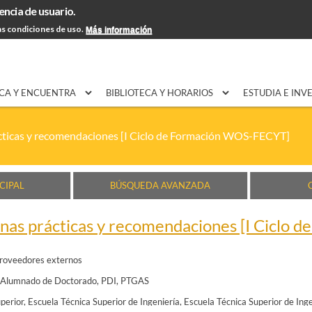
encia de usuario.
Pasar al
EXPON@us.es
Contacto
Horarios
Ayuda
contenido
s condiciones de uso.
Más información
principal
CA Y ENCUENTRA
BIBLIOTECA Y HORARIOS
ESTUDIA E INV
ácticas y recomendaciones [I Ciclo de Formación WOS-FECYT]
CIPAL
BÚSQUEDA AVANZADA
enas prácticas y recomendaciones [I Cicl
roveedores externos
Alumnado de Doctorado
PDI
PTGAS
perior
Escuela Técnica Superior de Ingeniería
Escuela Técnica Superior de Ing