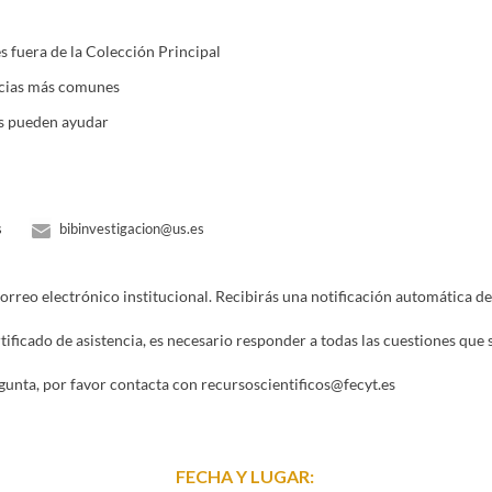
cnica Superior de Ingeniería Informática
Escuela Técnica Superior de Arquitec
ión
Facultad de Ciencias del Trabajo
Facultad de Ciencias Económicas y Empre
a, Fisioterapia y Podología
Facultad de Farmacia
Facultad de Filología
Faculta
s fuera de la Colección Principal
 Matemáticas
Facultad de Medicina
Facultad de Odontología
Facultad de Psico
ncias más comunes
as pueden ayudar
s
bibinvestigacion@us.es
correo electrónico institucional. Recibirás una notificación automática 
rtificado de asistencia, es necesario responder a todas las cuestiones que s
gunta, por favor contacta con recursoscientificos@fecyt.es
FECHA Y LUGAR: