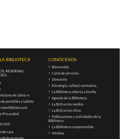
 LA BIBLIOTECA
CONÓCENOS
Bienvenida
S, RESERVAS,
Carta de servicios
ES...
Directorio
a
Estrategia, calidad, normativa...
o
La Biblioteca abierta a Sevilla
réstamo de Libros-e
Agenda de la Biblioteca
de portátiles y tablets
La BUS en los medios
interbibliotecario
La BUS en los cifras
de Privacidad
Publicaciones y actividades de la
Biblioteca
ICIOS
La Biblioteca comprometida
esde casa
Intrabus
trabajo en grupo