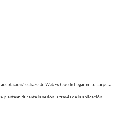
tura
Facultad de Bellas Artes
Facultad de Biología
Facultad de
sariales
Facultad de Comunicación
Facultad de Derecho
d de Filosofía
Facultad de Física
Facultad de Geografia e
logía
Facultad de Química
Facultad de Turismo y Finanzas
de aceptación/rechazo de WebEx (puede llegar en tu carpeta
e plantean durante la sesión, a través de la aplicación