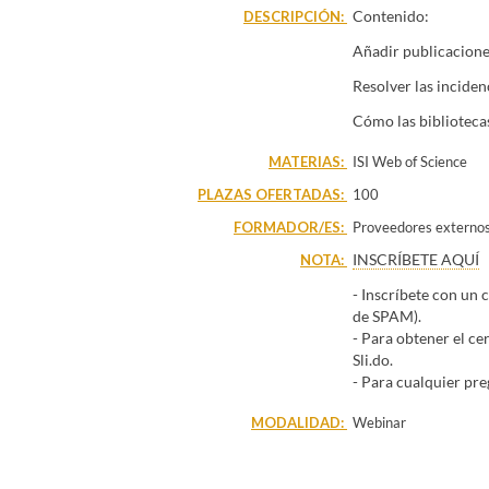
Edificación
Escuela Té
Contenido:
DESCRIPCIÓN:
Ciencias de la Educac
Facultad de Enfermerí
Añadir publicacione
Historia
Facultad de
Resolver las incide
Cómo las bibliotec
MATERIAS:
ISI Web of Science
PLAZAS OFERTADAS:
100
FORMADOR/ES:
Proveedores externo
INSCRÍBETE AQUÍ
NOTA:
- Inscríbete con un 
de SPAM).
- Para obtener el ce
Sli.do.
- Para cualquier pre
MODALIDAD:
Webinar