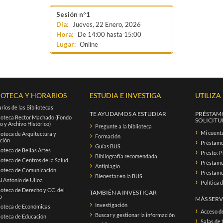
Jueves, 22 Enero, 2026
De
14:00
hasta
15:00
Lugar:
Online
IOTECA Y HORARIOS
ESTUDIA E INVESTIGA
UTILIZA
rios de las Bibliotecas
TE AYUDAMOS A ESTUDIAR
PRÉSTAMO
ioteca Rector Machado (Fondo
SOLICITUD
o y Archivo Histórico)
Pregunte a la biblioteca
Mi cuent
ioteca de Arquitectura y
Formación
ación
Préstam
Guías BUS
ioteca de Bellas Artes
Presto: P
Bibliografía recomendada
ioteca de Centros de la Salud
Préstamo 
Antiplagio
ioteca de Comunicación
Prestamo 
Bienestar en la BUS
 Antonio de Ulloa
Política 
ioteca de Derecho y CC. del
TAMBIÉN A INVESTIGAR
o
MÁS SERV
Investigación
ioteca de Económicas
Acceso d
Buscar y gestionar la información
ioteca de Educación
Salas de 