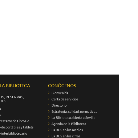
 LA BIBLIOTECA
CONÓCENOS
Bienvenida
S, RESERVAS,
Carta de servicios
ES...
Directorio
a
Estrategia, calidad, normativa...
o
La Biblioteca abierta a Sevilla
réstamo de Libros-e
Agenda de la Biblioteca
de portátiles y tablets
La BUS en los medios
interbibliotecario
La BUS en los cifras