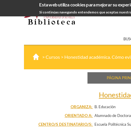
Esta web utiliza cookies para mejorar su experi
Si continúas navegando entendemos que aceptas nuestra
BUS
>
Cursos
>
Honestidad académica. Cómo evitar
PÁGINA PRIN
Honestidad
ORGANIZA:
B. Educación
ORIENTADO A:
Alumnado de Doctor
CENTRO/S DESTINATARIO/S:
Escuela Politécnica Su
Edificación
Escuela Té