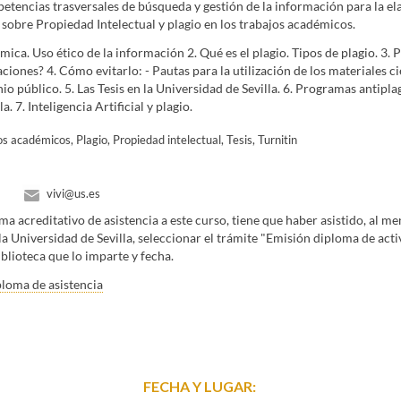
etencias trasversales de búsqueda y gestión de la información para la ela
ión
Facultad de Ciencias del Trabajo
Facultad de Ciencias Económicas y Empre
sobre Propiedad Intelectual y plagio en los trabajos académicos.
a, Fisioterapia y Podología
Facultad de Farmacia
Facultad de Filología
Faculta
 Matemáticas
Facultad de Medicina
Facultad de Odontología
Facultad de Psico
ica. Uso ético de la información 2. Qué es el plagio. Tipos de plagio. 3
ciones? 4. Cómo evitarlo: - Pautas para la utilización de los materiales cie
o público. 5. Las Tesis en la Universidad de Sevilla. 6. Programas antipl
. 7. Inteligencia Artificial y plagio.
s académicos, Plagio, Propiedad intelectual, Tesis, Turnitin
vivi@us.es
ma acreditativo de asistencia a este curso, tiene que haber asistido, al me
la Universidad de Sevilla, seleccionar el trámite "Emisión diploma de act
biblioteca que lo imparte y fecha.
loma de asistencia
FECHA Y LUGAR: