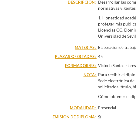
Desarrollar las comp
DESCRIPCIÓN:
Ciencias de la Educac
normativas vigentes 
Facultad de Enfermerí
Historia
Facultad de
1. Honestidad académ
proteger mis publica
Licencias CC, Domini
Universidad de Sevilla
MATERIAS:
Elaboración de trabajo
PLAZAS OFERTADAS:
45
FORMADOR/ES:
Victoria Santos Flores
Para recibir el diplo
NOTA:
Sede electrónica de 
solicitados: título, 
Cómo obtener el dip
MODALIDAD:
Presencial
EMISIÓN DE DIPLOMA:
Sí