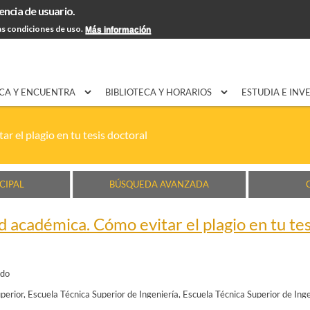
encia de usuario.
Pasar al
EXPON@us.es
Contacto
Horarios
Ayuda
contenido
s condiciones de uso.
Más información
principal
CA Y ENCUENTRA
BIBLIOTECA Y HORARIOS
ESTUDIA E INV
 el plagio en tu tesis doctoral
CIPAL
BÚSQUEDA AVANZADA
 académica. Cómo evitar el plagio en tu tes
ado
perior
Escuela Técnica Superior de Ingeniería
Escuela Técnica Superior de Ing
cnica Superior de Ingeniería Informática
Escuela Técnica Superior de Arquitec