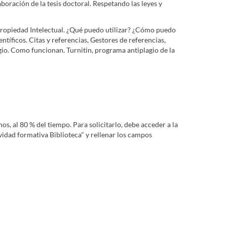
boración de la tesis doctoral. Respetando las leyes y
sariales
Facultad de Comunicación
Facultad de Derecho
d de Filosofía
Facultad de Física
Facultad de Geografia e
logía
Facultad de Química
Facultad de Turismo y Finanzas
. Propiedad Intelectual. ¿Qué puedo utilizar? ¿Cómo puedo
ntíficos. Citas y referencias, Gestores de referencias,
agio. Como funcionan. Turnitin, programa antiplagio de la
nos, al 80 % del tiempo. Para solicitarlo, debe acceder a la
ividad formativa Biblioteca" y rellenar los campos