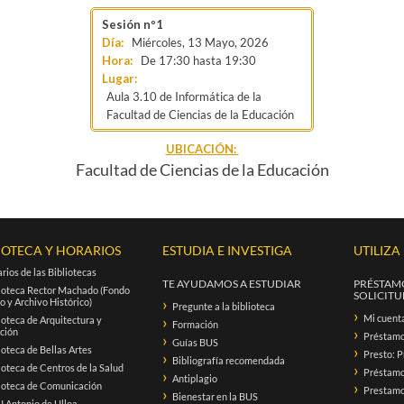
Miércoles, 13 Mayo, 2026
De
17:30
hasta
19:30
Lugar:
Aula 3.10 de Informática de la
Facultad de Ciencias de la Educación
UBICACIÓN:
Facultad de Ciencias de la Educación
IOTECA Y HORARIOS
ESTUDIA E INVESTIGA
UTILIZA
rios de las Bibliotecas
TE AYUDAMOS A ESTUDIAR
PRÉSTAMO
ioteca Rector Machado (Fondo
SOLICITUD
o y Archivo Histórico)
Pregunte a la biblioteca
Mi cuent
ioteca de Arquitectura y
Formación
ación
Préstam
Guías BUS
ioteca de Bellas Artes
Presto: P
Bibliografía recomendada
ioteca de Centros de la Salud
Préstamo 
Antiplagio
ioteca de Comunicación
Prestamo 
Bienestar en la BUS
 Antonio de Ulloa