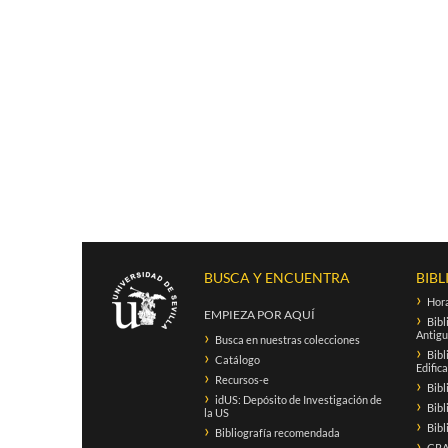
BUSCA Y ENCUENTRA
BIBL
Hora
EMPIEZA POR AQUÍ
Bibl
Antigu
Busca en nuestras colecciones
Bibl
Catálogo
Edific
Recursos-e
Bibl
idUS: Depósito de Investigación de
Bibl
la US
Bibl
Bibliografía recomendada
CRAI