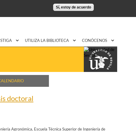
Sí, estoy de acuerdo
ESTIGA
UTILIZA LA BIBLIOTECA
CONÓCENOS
CALENDARIO
is doctoral
eniería Agronómica
Escuela Técnica Superior de Ingeniería de
tura
Facultad de Bellas Artes
Facultad de Biología
Facultad de