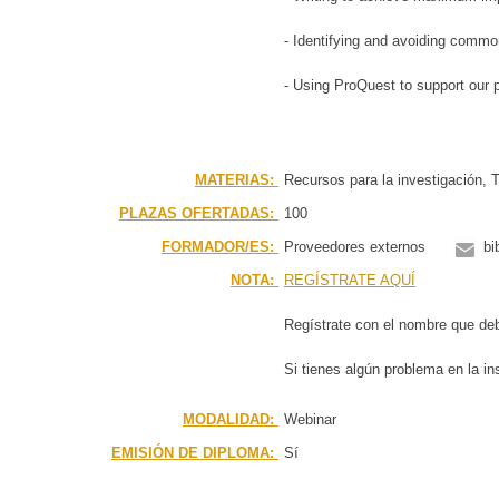
- Identifying and avoiding common 
- Using ProQuest to support our
MATERIAS:
Recursos para la investigación, 
PLAZAS OFERTADAS:
100
FORMADOR/ES:
Proveedores externos
bi
NOTA:
REGÍSTRATE AQUÍ
Regístrate con el nombre que deb
Si tienes algún problema en la i
MODALIDAD:
Webinar
EMISIÓN DE DIPLOMA:
Sí