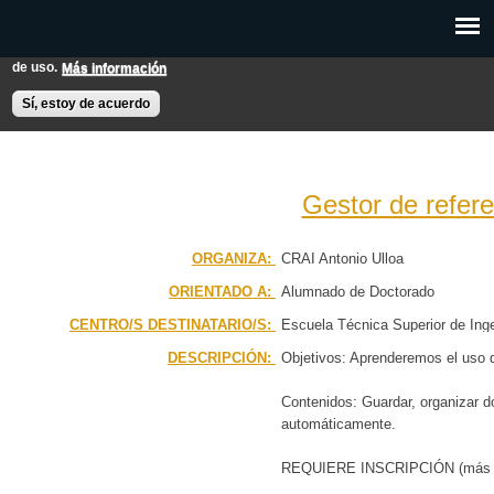
Pasar al
Esta web utiliza cookies para mejorar su experiencia de usuario.
contenido
Si continúas navegando entendemos que aceptas nuestras condiciones
principal
de uso.
Más información
EXPON@us.es
Contacto
Horarios
Ayuda
Sí, estoy de acuerdo
Gestor de refere
PÁGINA PRINCIPAL
ORGANIZA:
CRAI Antonio Ulloa
ORIENTADO A:
Alumnado de Doctorado
BÚSQUEDA AVANZADA
CENTRO/S DESTINATARIO/S:
Escuela Técnica Superior de Inge
CALENDARIO
Química
DESCRIPCIÓN:
Objetivos: Aprenderemos el uso d
Contenidos: Guardar, organizar do
automáticamente.
REQUIERE INSCRIPCIÓN (más a