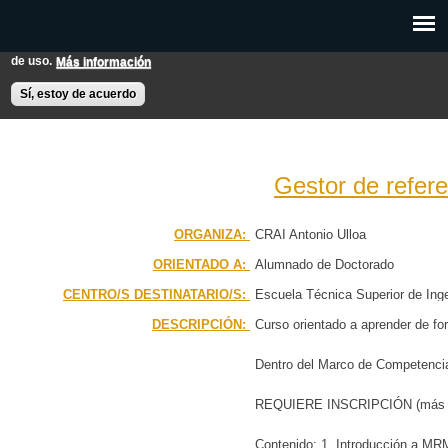
Pasar al
Esta web utiliza cookies para mejorar su experiencia de usuario.
contenido
Si continúas navegando entendemos que aceptas nuestras condiciones
principal
de uso.
Más información
EXPON@us.es
Contacto
Horarios
Ayuda
Sí, estoy de acuerdo
Gestor de refer
PÁGINA PRINCIPAL
ORGANIZA:
CRAI Antonio Ulloa
ORIENTADO A:
Alumnado de Doctorado
BÚSQUEDA AVANZADA
CENTRO/S DESTINATARIO/S:
Escuela Técnica Superior de Inge
CALENDARIO
Química
DESCRIPCIÓN:
Curso orientado a aprender de f
Dentro del Marco de Competencia
REQUIERE INSCRIPCIÓN (más a
Contenido: 1. Introducción a MRM