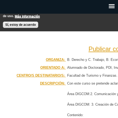
Pasar al
Esta web utiliza cookies para mejorar su experiencia de usuario.
contenido
Si continúas navegando entendemos que aceptas nuestras condiciones
principal
de uso.
Más información
EXPON@us.es
Contacto
Horarios
Ayuda
Sí, estoy de acuerdo
Publicar c
PÁGINA PRINCIPAL
ORGANIZA:
B. Derecho y C. Trabajo
B. Eco
ORIENTADO A:
Alumnado de Doctorado
PDI
In
BÚSQUEDA AVANZADA
CENTRO/S DESTINATARIO/S:
Facultad de Turismo y Finanzas
CALENDARIO
DESCRIPCIÓN:
Con este curso se pretende aclar
Área DIGCOM:2. Comunicación y
Área DIGCOM: 3. Creación de Con
Contenido: