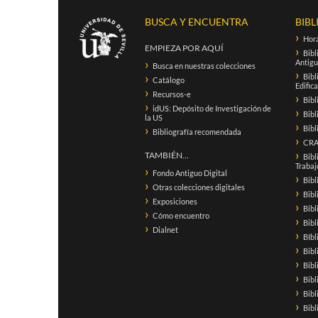
BUSCA Y ENCUENTRA
BIBL
Hora
EMPIEZA POR AQUÍ
Bibl
Antigu
Busca en nuestras colecciones
Bibl
Catálogo
Edific
Recursos-e
Bibl
idUS: Depósito de Investigación de
Bibl
la US
Bibl
Bibliografía recomendada
CRAI
TAMBIÉN...
Bibl
Trabaj
Fondo Antiguo Digital
Bibl
Otras colecciones digitales
Bibl
Exposiciones
Bibl
Cómo encuentro
Bib
Dialnet
BIbl
Bibl
Bibl
Bibl
Bibl
Bibl