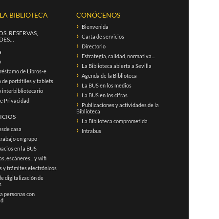
 LA BIBLIOTECA
CONÓCENOS
Bienvenida
S, RESERVAS,
Carta de servicios
ES...
Directorio
a
Estrategia, calidad, normativa...
o
La Biblioteca abierta a Sevilla
réstamo de Libros-e
Agenda de la Biblioteca
de portátiles y tablets
La BUS en los medios
interbibliotecario
La BUS en los cifras
de Privacidad
Publicaciones y actividades de la
Biblioteca
ICIOS
La Biblioteca comprometida
esde casa
Intrabus
trabajo en grupo
acios en la BUS
s, escáneres... y wifi
 y trámites electrónicos
de digitalización de
s
 a personas con
ad