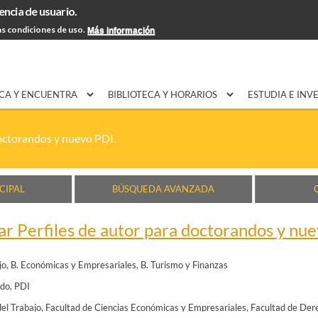
encia de usuario.
Pasar al
EXPON@us.es
Contacto
Horarios
Ayuda
contenido
s condiciones de uso.
Más información
principal
CA Y ENCUENTRA
BIBLIOTECA Y HORARIOS
ESTUDIA E INV
octorandos y nuevo PDI.
CIPAL
BÚSQUEDA AVANZADA
r Perfiles de autor para doctorandos y nue
jo
B. Económicas y Empresariales
B. Turismo y Finanzas
ado
PDI
del Trabajo
Facultad de Ciencias Económicas y Empresariales
Facultad de Der