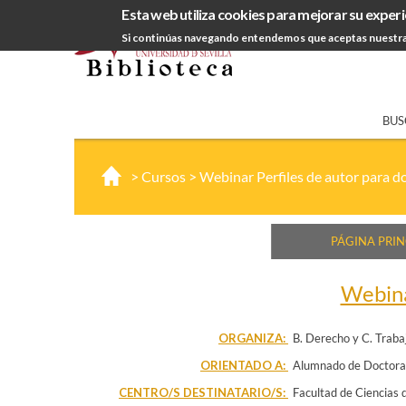
Esta web utiliza cookies para mejorar su experi
Si continúas navegando entendemos que aceptas nuestra
BUS
>
Cursos
>
Webinar Perfiles de autor para d
PÁGINA PRIN
Webina
ORGANIZA:
B. Derecho y C. Traba
ORIENTADO A:
Alumnado de Doctor
CENTRO/S DESTINATARIO/S:
Facultad de Ciencias 