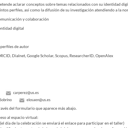
etende aclarar conceptos sobre temas relacionados con su identidad digit
tintos perfiles, así como la difusión de su investigación atendiendo a la no
municación y colaboración
entidad digital
 perfiles de autor
: ORCID, Dialnet, Google Scholar, Scopus, ResearcherID, OpenAlex
carperez@us.es
Sobrino
elosaen@us.es
través del formulario que aparece más abajo.
eso al espacio virtual:
l día de la celebración se enviará el enlace para participar en el taller)