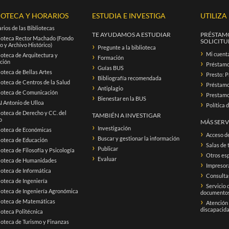
IOTECA Y HORARIOS
ESTUDIA E INVESTIGA
UTILIZA
rios de las Bibliotecas
TE AYUDAMOS A ESTUDIAR
PRÉSTAMO
ioteca Rector Machado (Fondo
SOLICITUD
o y Archivo Histórico)
Pregunte a la biblioteca
Mi cuent
ioteca de Arquitectura y
Formación
ación
Préstam
Guías BUS
ioteca de Bellas Artes
Presto: P
Bibliografía recomendada
ioteca de Centros de la Salud
Préstamo 
Antiplagio
ioteca de Comunicación
Prestamo 
Bienestar en la BUS
 Antonio de Ulloa
Política 
ioteca de Derecho y CC. del
TAMBIÉN A INVESTIGAR
o
MÁS SERV
Investigación
ioteca de Económicas
Acceso d
Buscar y gestionar la información
ioteca de Educación
Salas de 
Publicar
ioteca de Filosofía y Psicología
Otros esp
Evaluar
lioteca de Humanidades
Impresora
ioteca de Informática
Consultas
ioteca de Ingeniería
Servicio 
ioteca de Ingeniería Agronómica
documento
ioteca de Matemáticas
Atención
discapacid
ioteca Politécnica
ioteca de Turismo y Finanzas