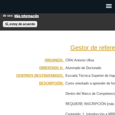
Pasar al
Esta web utiliza cookies para mejorar su experiencia de usuario.
contenido
Si continúas navegando entendemos que aceptas nuestras condiciones
principal
de uso.
Más información
EXPON@us.es
Contacto
Horarios
Ayuda
Sí, estoy de acuerdo
Gestor de refer
PÁGINA PRINCIPAL
ORGANIZA:
CRAI Antonio Ulloa
ORIENTADO A:
Alumnado de Doctorado
BÚSQUEDA AVANZADA
CENTRO/S DESTINATARIO/S:
Escuela Técnica Superior de Inge
CALENDARIO
Química
DESCRIPCIÓN:
Curso orientado a aprender de f
Dentro del Marco de Competencia
REQUIERE INSCRIPCIÓN (más a
Contenido: 1. Introducción a MRM